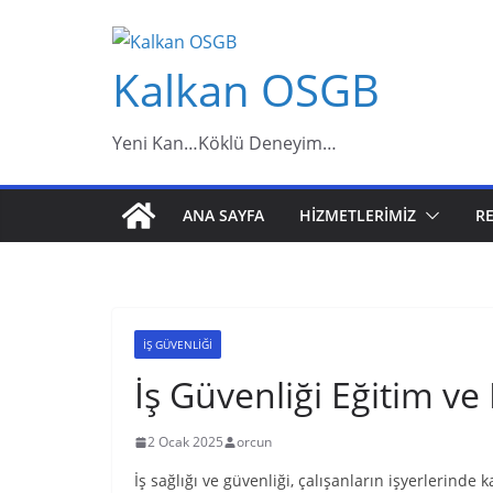
Skip
to
Kalkan OSGB
content
Yeni Kan…Köklü Deneyim…
ANA SAYFA
HIZMETLERIMIZ
R
IŞ GÜVENLIĞI
İş Güvenliği Eğitim ve
2 Ocak 2025
orcun
İş sağlığı ve güvenliği, çalışanların işyerlerinde