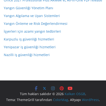
Office 2021 Professional Plus ARM64 VL All-In-One P2P release
Yangın Güvenliği Yönetim Planı
Yangın Algılama ve Uyarı Sistemleri
Yangın Önleme ve Risk Değerlendirmesi
İşyerleri için azami yangın tedbirleri
Karpuzlu iş güvenliği hizmetleri
Yenipazar iş güvenliği hizmetleri
Nazilli iş güvenliği hizmetleri
Tüm hakları saklıdır © 2026
Kalkan OSGB
.
Tema: ThemeGrill tarafından
ColorMag
. Altyapı
WordPress
.