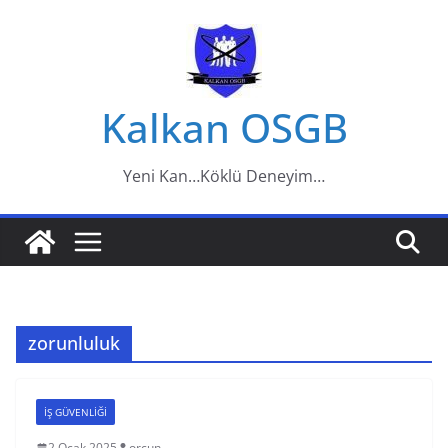
Skip
to
content
Kalkan OSGB
Yeni Kan…Köklü Deneyim…
zorunluluk
IŞ GÜVENLIĞI
2 Ocak 2025
orcun