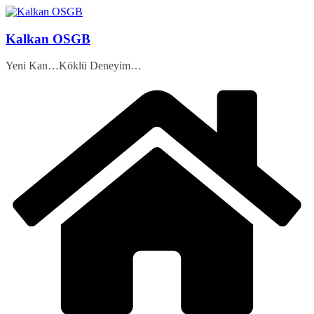
Skip
to
content
Kalkan OSGB
Yeni Kan…Köklü Deneyim…