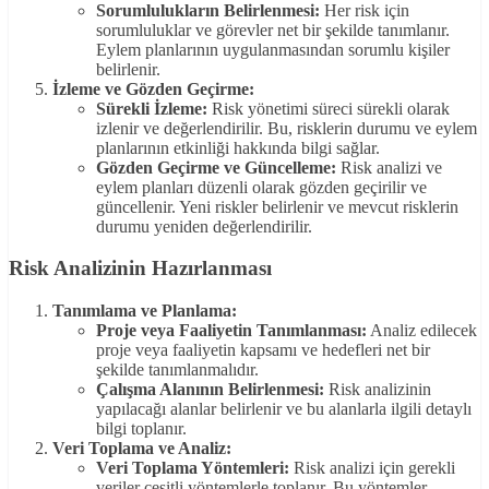
Sorumlulukların Belirlenmesi:
Her risk için
sorumluluklar ve görevler net bir şekilde tanımlanır.
Eylem planlarının uygulanmasından sorumlu kişiler
belirlenir.
İzleme ve Gözden Geçirme:
Sürekli İzleme:
Risk yönetimi süreci sürekli olarak
izlenir ve değerlendirilir. Bu, risklerin durumu ve eylem
planlarının etkinliği hakkında bilgi sağlar.
Gözden Geçirme ve Güncelleme:
Risk analizi ve
eylem planları düzenli olarak gözden geçirilir ve
güncellenir. Yeni riskler belirlenir ve mevcut risklerin
durumu yeniden değerlendirilir.
Risk Analizinin Hazırlanması
Tanımlama ve Planlama:
Proje veya Faaliyetin Tanımlanması:
Analiz edilecek
proje veya faaliyetin kapsamı ve hedefleri net bir
şekilde tanımlanmalıdır.
Çalışma Alanının Belirlenmesi:
Risk analizinin
yapılacağı alanlar belirlenir ve bu alanlarla ilgili detaylı
bilgi toplanır.
Veri Toplama ve Analiz:
Veri Toplama Yöntemleri:
Risk analizi için gerekli
veriler çeşitli yöntemlerle toplanır. Bu yöntemler