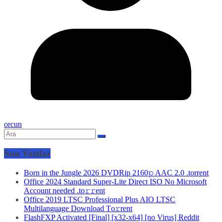
orcun
Son Yazılar
Born in the Jungle 2026 DVDRip 2160𝚙 AAC 2.0 .torrent
Office 2024 Standard Super-Lite Direct ISO No Microsoft
Account needed .tо𝚛𝚛еnt
Office 2019 LTSC Professional Plus AIO LTSC
Multilanguage Dоwnlоad Tо𝚛rеnt
FlashFXP Activated [Final] [x32-x64] [no Virus] Reddit