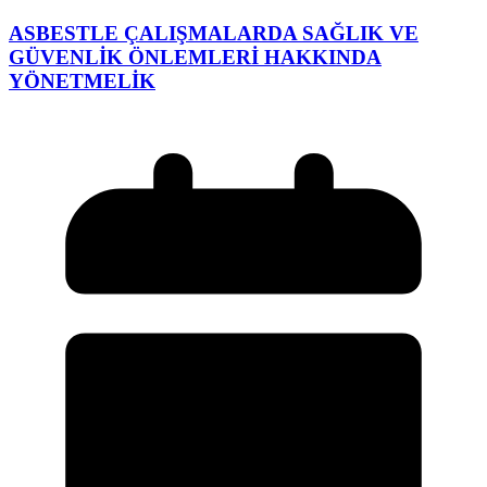
ASBESTLE ÇALIŞMALARDA SAĞLIK VE
GÜVENLİK ÖNLEMLERİ HAKKINDA
YÖNETMELİK