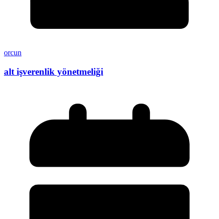
orcun
alt işverenlik yönetmeliği