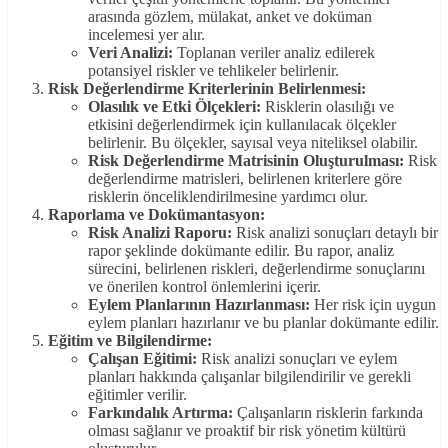
arasında gözlem, mülakat, anket ve doküman
incelemesi yer alır.
Veri Analizi:
Toplanan veriler analiz edilerek
potansiyel riskler ve tehlikeler belirlenir.
Risk Değerlendirme Kriterlerinin Belirlenmesi:
Olasılık ve Etki Ölçekleri:
Risklerin olasılığı ve
etkisini değerlendirmek için kullanılacak ölçekler
belirlenir. Bu ölçekler, sayısal veya niteliksel olabilir.
Risk Değerlendirme Matrisinin Oluşturulması:
Risk
değerlendirme matrisleri, belirlenen kriterlere göre
risklerin önceliklendirilmesine yardımcı olur.
Raporlama ve Dokümantasyon:
Risk Analizi Raporu:
Risk analizi sonuçları detaylı bir
rapor şeklinde dokümante edilir. Bu rapor, analiz
sürecini, belirlenen riskleri, değerlendirme sonuçlarını
ve önerilen kontrol önlemlerini içerir.
Eylem Planlarının Hazırlanması:
Her risk için uygun
eylem planları hazırlanır ve bu planlar dokümante edilir.
Eğitim ve Bilgilendirme:
Çalışan Eğitimi:
Risk analizi sonuçları ve eylem
planları hakkında çalışanlar bilgilendirilir ve gerekli
eğitimler verilir.
Farkındalık Artırma:
Çalışanların risklerin farkında
olması sağlanır ve proaktif bir risk yönetim kültürü