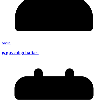
orcun
iş güvenliği haftası