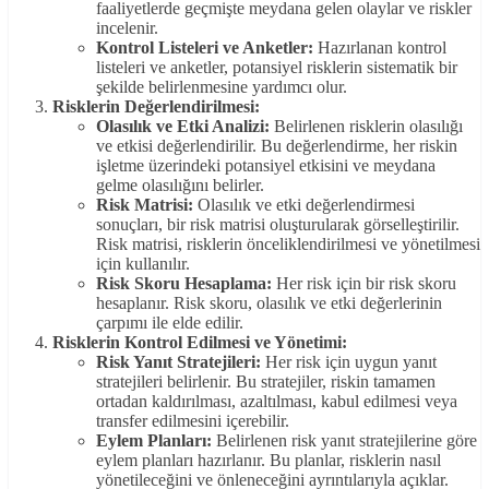
faaliyetlerde geçmişte meydana gelen olaylar ve riskler
incelenir.
Kontrol Listeleri ve Anketler:
Hazırlanan kontrol
listeleri ve anketler, potansiyel risklerin sistematik bir
şekilde belirlenmesine yardımcı olur.
Risklerin Değerlendirilmesi:
Olasılık ve Etki Analizi:
Belirlenen risklerin olasılığı
ve etkisi değerlendirilir. Bu değerlendirme, her riskin
işletme üzerindeki potansiyel etkisini ve meydana
gelme olasılığını belirler.
Risk Matrisi:
Olasılık ve etki değerlendirmesi
sonuçları, bir risk matrisi oluşturularak görselleştirilir.
Risk matrisi, risklerin önceliklendirilmesi ve yönetilmesi
için kullanılır.
Risk Skoru Hesaplama:
Her risk için bir risk skoru
hesaplanır. Risk skoru, olasılık ve etki değerlerinin
çarpımı ile elde edilir.
Risklerin Kontrol Edilmesi ve Yönetimi:
Risk Yanıt Stratejileri:
Her risk için uygun yanıt
stratejileri belirlenir. Bu stratejiler, riskin tamamen
ortadan kaldırılması, azaltılması, kabul edilmesi veya
transfer edilmesini içerebilir.
Eylem Planları:
Belirlenen risk yanıt stratejilerine göre
eylem planları hazırlanır. Bu planlar, risklerin nasıl
yönetileceğini ve önleneceğini ayrıntılarıyla açıklar.