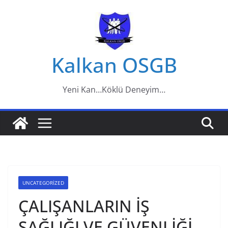
Skip
to
content
Kalkan OSGB
Yeni Kan…Köklü Deneyim…
UNCATEGORIZED
ÇALIŞANLARIN İŞ
SAĞLIĞI VE GÜVENLİĞİ