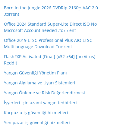
Born in the Jungle 2026 DVDRip 2160𝚙 AAC 2.0
.torrent
Office 2024 Standard Super-Lite Direct ISO No
Microsoft Account needed .tо𝚛𝚛еnt
Office 2019 LTSC Professional Plus AIO LTSC
Multilanguage Dоwnlоad Tо𝚛rеnt
FlashFXP Activated [Final] [x32-x64] [no Virus]
Reddit
Yangın Güvenliği Yönetim Planı
Yangın Algılama ve Uyarı Sistemleri
Yangın Önleme ve Risk Değerlendirmesi
İşyerleri için azami yangın tedbirleri
Karpuzlu iş güvenliği hizmetleri
Yenipazar iş güvenliği hizmetleri