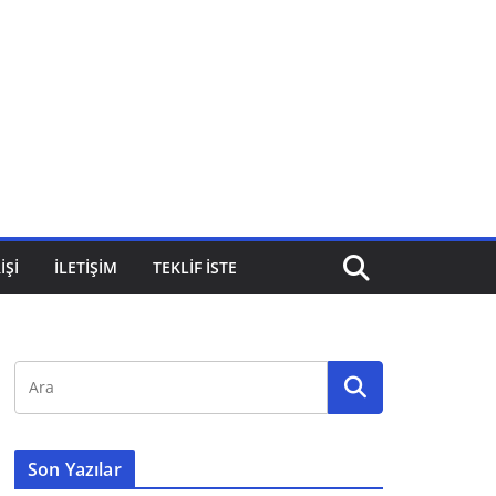
IŞI
İLETİŞİM
TEKLİF İSTE
Son Yazılar