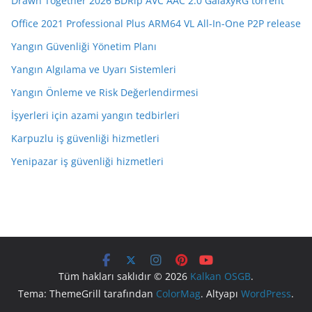
Drawn Together 2026 BDRip AVC AAC 2.0 GalaxyRG torrent
Office 2021 Professional Plus ARM64 VL All-In-One P2P release
Yangın Güvenliği Yönetim Planı
Yangın Algılama ve Uyarı Sistemleri
Yangın Önleme ve Risk Değerlendirmesi
İşyerleri için azami yangın tedbirleri
Karpuzlu iş güvenliği hizmetleri
Yenipazar iş güvenliği hizmetleri
Tüm hakları saklıdır © 2026
Kalkan OSGB
.
Tema: ThemeGrill tarafından
ColorMag
. Altyapı
WordPress
.