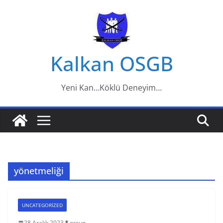
Skip
to
content
Kalkan OSGB
Yeni Kan…Köklü Deneyim…
yönetmeliği
UNCATEGORIZED
28 Aralık 2023
orcun