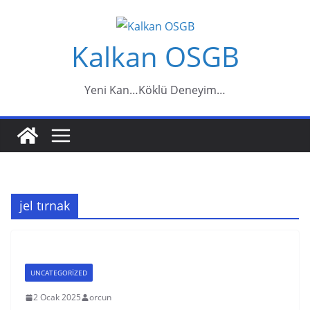
Skip
to
Kalkan OSGB
content
Yeni Kan…Köklü Deneyim…
jel tırnak
UNCATEGORIZED
2 Ocak 2025
orcun