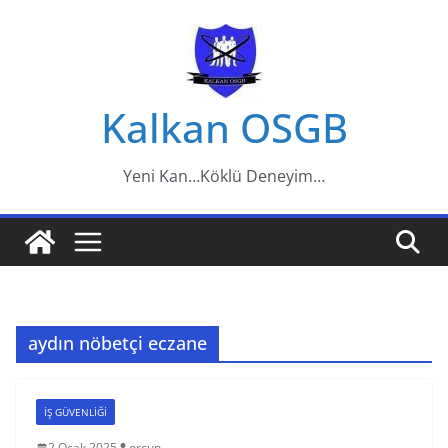
Skip
to
content
Kalkan OSGB
Yeni Kan…Köklü Deneyim…
aydın nöbetçi eczane
IŞ GÜVENLIĞI
2 Ocak 2025
orcun