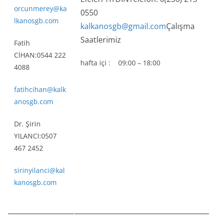
orcunmerey@ka
0550
lkanosgb.com
kalkanosgb@gmail.com
Çalışma
Saatlerimiz
Fatih
CİHAN:0544 222
hafta içi : 09:00 – 18:00
4088
fatihcihan@kalk
anosgb.com
Dr. Şirin
YILANCI:0507
467 2452
sirinyilanci@kal
kanosgb.com