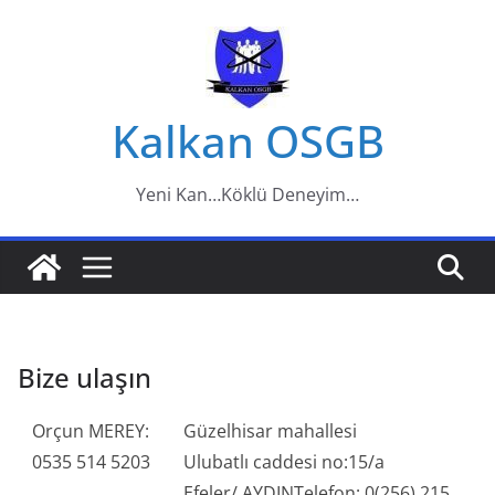
Skip
to
content
Kalkan OSGB
Yeni Kan…Köklü Deneyim…
Bize ulaşın
Orçun MEREY:
Güzelhisar mahallesi
0535 514 5203
Ulubatlı caddesi no:15/a
Efeler/ AYDINTelefon: 0(256) 215